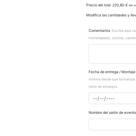
Precio del lote:
220,80
€
IVA in
Modifica las cantidades y llev
Comentarios
Escribe aquí cu
homenajeado, colores, cambio
Fecha de entrega / Montaje
mínimo desde que formalizas 
resto de encargos.
Nombre del salón de eventos