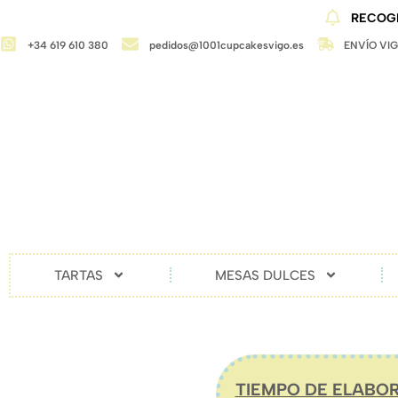
RECOGI
+34 619 610 380
pedidos@1001cupcakesvigo.es
ENVÍO VI
TARTAS
MESAS DULCES
TIEMPO DE ELABOR