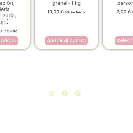
ación,
granel- 1 kg
perso
ería
10,00
€
2,00
€
IVA incluído
lizada,
je)
VA incluído
options
Añadir al carrito
Select