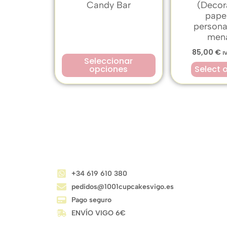
Candy Bar
(Decor
papel
persona
mena
85,00
€
I
Seleccionar
opciones
Select 
CONTACTO
+34 619 610 380
pedidos@1001cupcakesvigo.es
Pago seguro
ENVÍO VIGO 6€