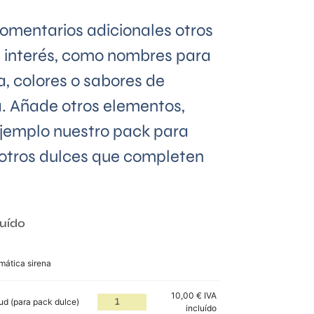
omentarios adicionales otros
u interés, como nombres para
ía, colores o sabores de
a. Añade otros elementos,
jemplo nuestro pack para
 otros dulces que completen
luído
mática sirena
10,00
€
IVA
ud (para pack dulce)
incluído