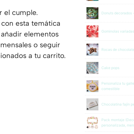
 el cumple.
Donuts decorados -
 con esta temática
Gominolas variadas
s añadir elementos
omensales o seguir
Rocas de chocolate
onados a tu carrito.
Cake pops
Personaliza tu gall
comestible
Chocolatina fajín p
Pack montaje (Deco
personalizada, men