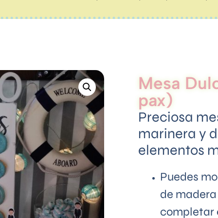
Mesa Dulc
pax)
Preciosa me
marinera y d
elementos m
Puedes modi
de madera 
completar 