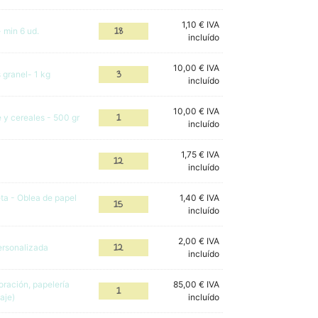
1,10
€
IVA
 min 6 ud.
incluído
10,00
€
IVA
 granel- 1 kg
incluído
10,00
€
IVA
 y cereales - 500 gr
incluído
1,75
€
IVA
incluído
eta - Oblea de papel
1,40
€
IVA
incluído
2,00
€
IVA
ersonalizada
incluído
ración, papelería
85,00
€
IVA
aje)
incluído