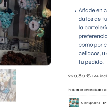
Añade en c
datos de t
la carteler
preferenci
como por e
celiacos, u
tu pedido.
220,80
€
IVA inc
Pack dulce personalizable te
Minicupcakes - 12 