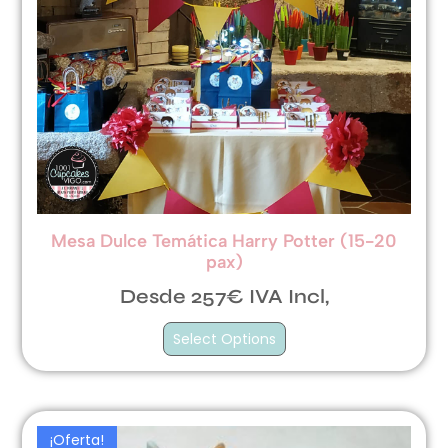
Mesa Dulce Temática Harry Potter (15-20
pax)
Desde 257€ IVA Incl,
Select Options
¡Oferta!