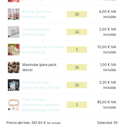
Bote de gominolas
4,00
€
IVA
personalizado
incluído
Chocolatina fajín
2,00
€
IVA
personalizada
incluído
Chocobolas de chocolate
10,00
€
IVA
blanco 500 gr
incluído
Maxinube (para pack
1,00
€
IVA
dulce)
incluído
Bolsitas con asa
3,20
€
IVA
personalizadas (llenas)
incluído
Pack montaje
85,00
€
IVA
(Decoración, papelería
incluído
personalizada, menaje)
Precio del lote:
267,40
€
Selected:
55
IVA incluído