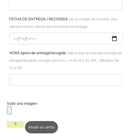
FECHA DE ENTREGA / RECOGIDA
No te olvides de incluirla. Una
semana mínimo desde que formalizas el encargo.
HORA aprox de entrega/recogida
Indica aquí la hora aproximada de
entrega/recogida. escoge una hora, L-V de 12 a 20.30h , Sábados de
12 a 15h
Subir una imagen:
Añadir al carrito