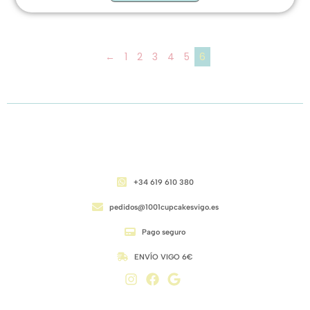
←
1
2
3
4
5
6
CONTACTO
+34 619 610 380
pedidos@1001cupcakesvigo.es
Pago seguro
ENVÍO VIGO 6€