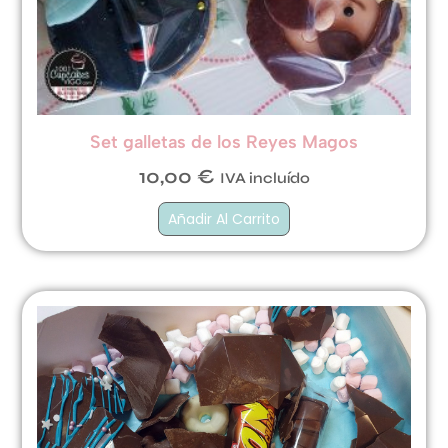
Set galletas de los Reyes Magos
10,00
€
IVA incluído
Añadir Al Carrito