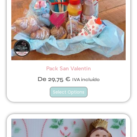
Pack San Valentín
De
29,75
€
IVA incluído
Select Options