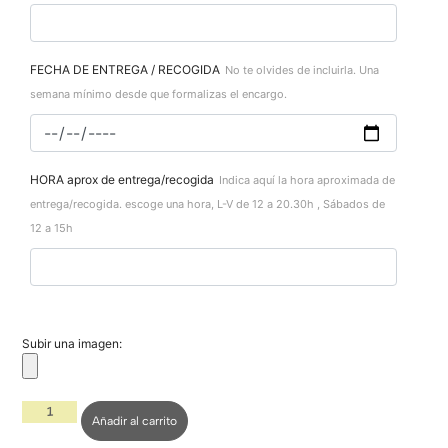
FECHA DE ENTREGA / RECOGIDA
No te olvides de incluirla. Una
semana mínimo desde que formalizas el encargo.
HORA aprox de entrega/recogida
Indica aquí la hora aproximada de
entrega/recogida. escoge una hora, L-V de 12 a 20.30h , Sábados de
12 a 15h
Subir una imagen:
Añadir al carrito