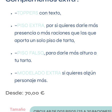
–
TOPPERS
con texto,
–
PISO EXTRA,
por si quieres darle más
presencia o más raciones que las que
aporta un solo piso de tarta,
–
PISO FALSO
, para darle más altura a
tu tarta.
–
MODELADO EXTRA
si quieres algún
personaje más.
Desde:
70,00
€
Tamaño