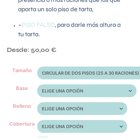
aporta un solo piso de tarta,
–
PISO FALSO
, para darle más altura a
tu tarta.
Desde:
50,00
€
Tamaño
Base
Relleno
Cobertura
Limpiar