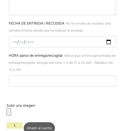
FECHA DE ENTREGA / RECOGIDA
No te olvides de incluirla. Una
semana mínimo desde que formalizas el encargo.
HORA aprox de entrega/recogida
Indica aquí la hora aproximada de
entrega/recogida. escoge una hora, L-V de 12 a 20.30h , Sábados de
12 a 15h
Subir una imagen:
Añadir al carrito