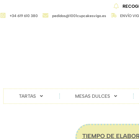
RECOGI
+34 619 610 380
pedidos@1001cupcakesvigo.es
ENVÍO VI
TARTAS
MESAS DULCES
TIEMPO DE ELABOR