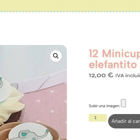
12 Minicu
elefantito
12,00
€
IVA inclu
Subir una imagen:
Añadir al car