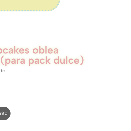
pcakes oblea
 (para pack dulce)
ído
rito