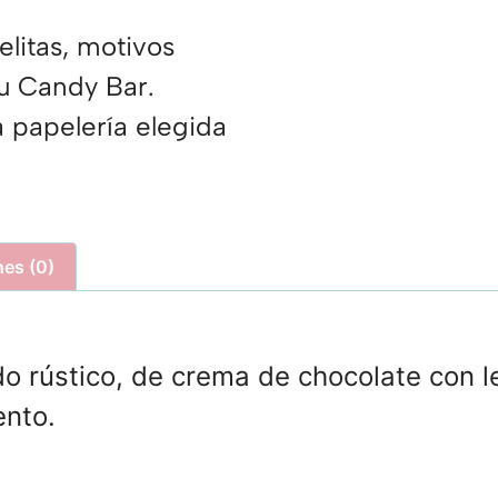
elitas, motivos
u Candy Bar.
 papelería elegida
nes (0)
do rústico, de crema de chocolate con 
ento.