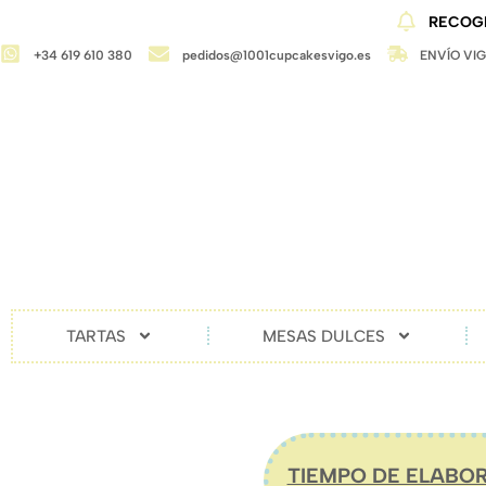
RECOGI
+34 619 610 380
pedidos@1001cupcakesvigo.es
ENVÍO VI
TARTAS
MESAS DULCES
TIEMPO DE ELABOR