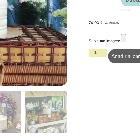
Limpiar
70,00
€
IVA incluído
Subir una imagen:
Añadir al car