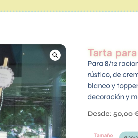
Tarta par
Para 8/12 racio
rústico, de cre
blanco y topper
decoración y mo
Desde:
50,00
Tamaño