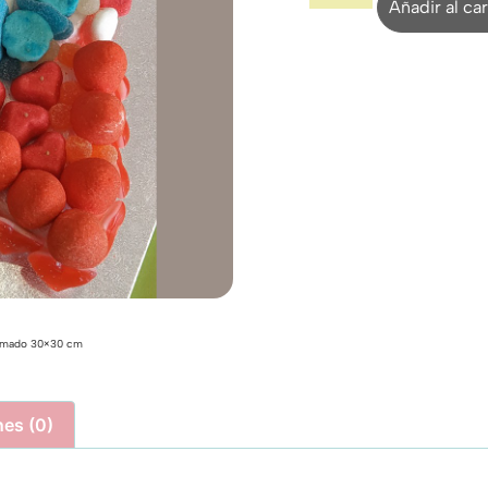
Añadir al car
ximado 30×30 cm
nes (0)