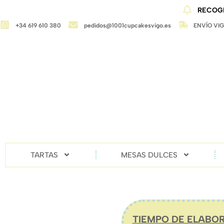
RECOGI
+34 619 610 380
pedidos@1001cupcakesvigo.es
ENVÍO VI
TARTAS
MESAS DULCES
TIEMPO DE ELABOR