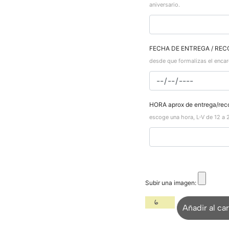
aniversario.
FECHA DE ENTREGA / REC
desde que formalizas el encar
HORA aprox de entrega/rec
escoge una hora, L-V de 12 a 
Subir una imagen:
Añadir al car