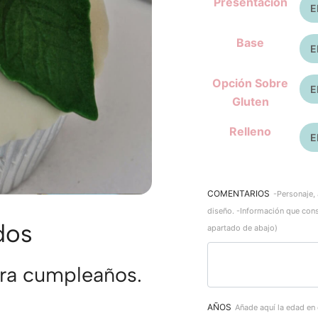
Presentación
Base
Opción Sobre
Gluten
Relleno
COMENTARIOS
-Personaje, 
diseño. -Información que con
dos
apartado de abajo)
ara cumpleaños.
AÑOS
Añade aquí la edad en