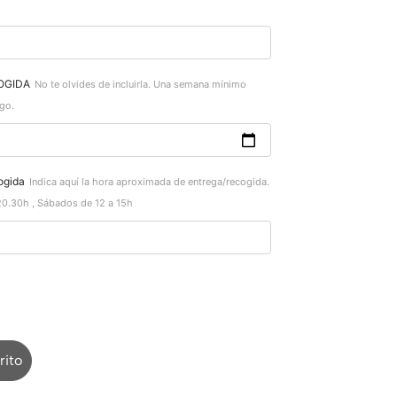
OGIDA
No te olvides de incluirla. Una semana mínimo
go.
ogida
Indica aquí la hora aproximada de entrega/recogida.
20.30h , Sábados de 12 a 15h
rito