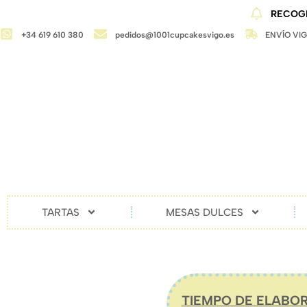
RECOGI
+34 619 610 380
pedidos@1001cupcakesvigo.es
ENVÍO VI
TARTAS
MESAS DULCES
TIEMPO DE ELABOR