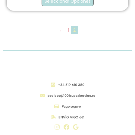
Seleccionar Opciones
←
1
2
CONTACTO
+34 619 610 380
pedidos@1001cupcakesvigo.es
Pago seguro
ENVÍO VIGO 6€