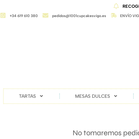
RECOGI
+34 619 610 380
pedidos@1001cupcakesvigo.es
ENVÍO VI
TARTAS
MESAS DULCES
No tomaremos pedido