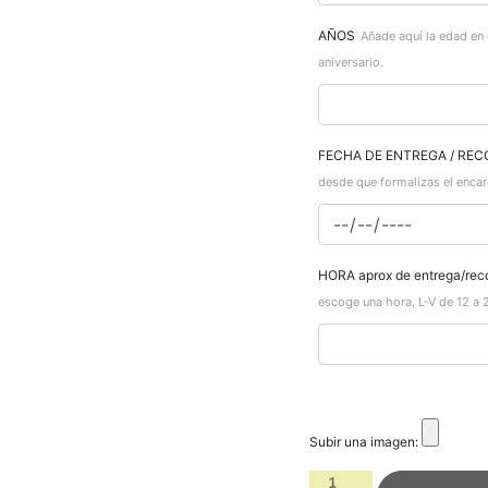
AÑOS
Añade aquí la edad en
aniversario.
FECHA DE ENTREGA / REC
desde que formalizas el encar
HORA aprox de entrega/rec
escoge una hora, L-V de 12 a 
Subir una imagen: