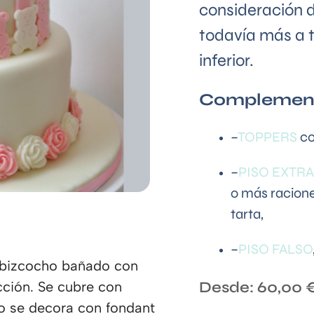
consideración d
todavía más a t
inferior.
Complemento
–
TOPPERS
co
–
PISO EXTRA
o más racione
tarta,
–
PISO FALSO
 bizcocho bañado con
Desde:
60,00
ección. Se cubre con
o se decora con fondant