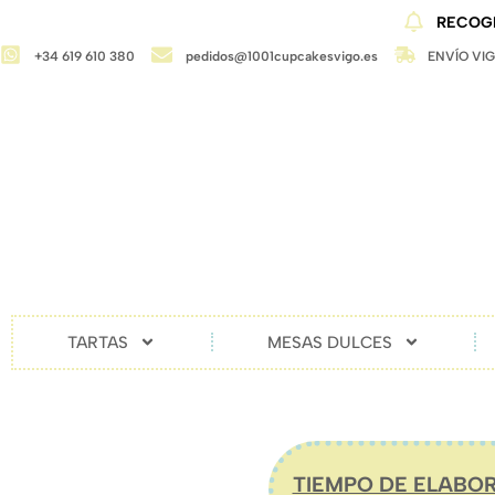
RECOGI
+34 619 610 380
pedidos@1001cupcakesvigo.es
ENVÍO VI
TARTAS
MESAS DULCES
TIEMPO DE ELABOR