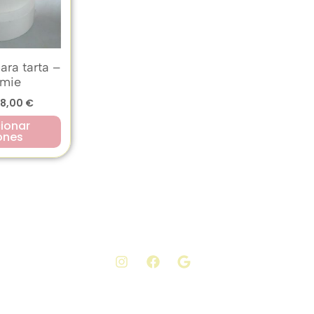
ara tarta –
mie
18,00
€
ionar
ones