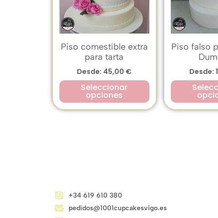
Piso comestible extra
Piso falso p
para tarta
Dum
Desde:
45,00
€
Desde:
Seleccionar
Selecc
opciones
opci
CONTACTO
+34 619 610 380
pedidos@1001cupcakesvigo.es