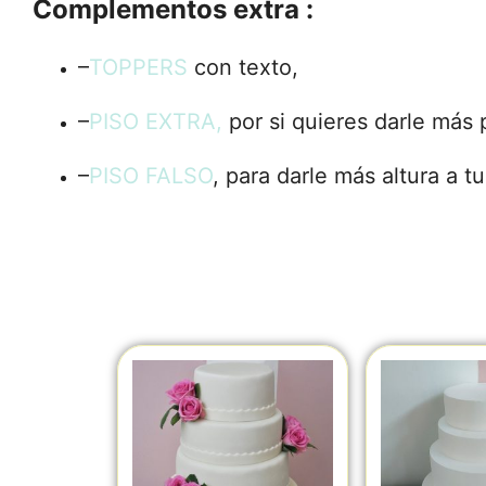
Complementos extra :
–
TOPPERS
con texto,
–
PISO EXTRA,
por si quieres darle más 
–
PISO FALSO
, para darle más altura a tu