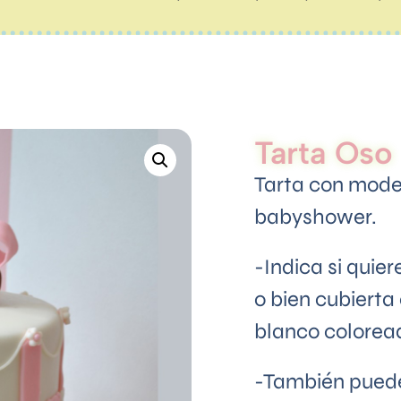
Tarta Oso
Tarta con model
babyshower.
-Indica si quier
o bien cubiert
blanco coloread
-También puede